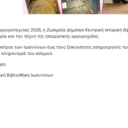
 Αργυροτεχνίας 2026, η Ζωσιμαία Δημόσια Κεντρική Ιστορική 
ρία και την τέχνη της ηπειρώτικης αργυροχοΐας.
Κάστρου των Ιωαννίνων έως τους ξακουστούς ασημουργούς των
ή κληρονομιά του ασημιού.
ώρη
ική Βιβλιοθήκη Ιωαννίνων