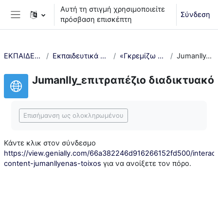
Μετάβαση στο κεντρικό περιεχόμενο
Αυτή τη στιγμή χρησιμοποιείτε
Σύνδεση
πρόσβαση επισκέπτη
Πλευρικός πίνακας
ΕΚΠΑΙΔΕΥΤΙΚΑ ΠΡΟΓΡΑΜΜΑΤΑ
Εκπαιδευτικά προγράμματα & Εργαστήρια 2024-25
«Γκρεμίζω τα τείχη! Όλοι μαζί μια παρέα!»
Jumanlly_επιτραπέζιο διαδικτυακό
Jumanlly_επιτραπέζιο διαδικτυακό
Απαιτήσεις ολοκλήρωσης
Επισήμανση ως ολοκληρωμένου
Κάντε κλικ στον σύνδεσμο
https://view.genially.com/66a382246d916266152fd500/interact
content-jumanllyenas-toixos
για να ανοίξετε τον πόρο.